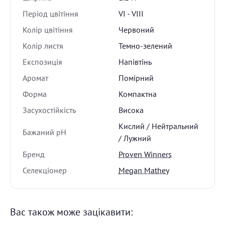
Період цвітіння
VI - VIII
Колір цвітіння
Червоний
Колір листя
Темно-зелений
Експозиція
Напівтінь
Аромат
Помірний
Форма
Компактна
Засухостійкість
Висока
Кислий / Нейтральний
Бажаний pH
/ Лужний
Бренд
Proven Winners
Селекціонер
Megan Mathey
Вас також може зацікавити: