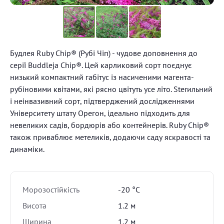
Будлея Ruby Chip® (Рубі Чіп) - чудове доповнення до
серії Buddleja Chip®. Цей карликовий сорт поєднує
низький компактний габітус із насиченими магента-
рубіновими квітами, які рясно цвітуть усе літо. Sterильний
і неінвазивний сорт, підтверджений дослідженнями
Університету штату Орегон, ідеально підходить для
невеликих садів, бордюрів або контейнерів. Ruby Chip®
також приваблює метеликів, додаючи саду яскравості та
динаміки.
Морозостійкість
-20 °C
Висота
1.2 м
Ширина
1.2 м